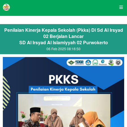
Penilaian Kinerja Kepala Sekolah (Pkks) Di Sd Al Irsyad
02 Berjalan Lancar
SD Al Irsyad Al Islamiyyah 02 Purwokerto
06 Feb 2025 08:16:50