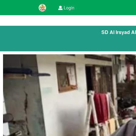
Login
SD Al Irsyad A